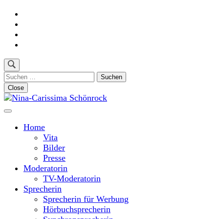
Skip
to
content
(Press
Enter)
Suchen
nach:
Close
Moderatorin und Sprecherin
Nina-Carissima Schönrock
Home
Vita
Bilder
Presse
Moderatorin
TV-Moderatorin
Sprecherin
Sprecherin für Werbung
Hörbuchsprecherin