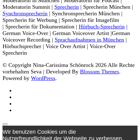
Moderatorin in München | Moderatorin für Podcast |
Moderatorin Summit |
Sprecherin
| Sprecherin München |
Synchronsprecherin
| Synchronsprecherin München |
Sprecherin für Werbung | Sprecherin für Imagefilm
| Sprecherin für Dokumentation |
Hörbuch-Sprecherin
|
German Voice-Over | German Voiceover Artist |German
Voiceover Recording |
Sprachaufnahmen in München
|
Hörbuchsprecher | Voice Over Artist | Voice-Over
Sprecherin
© Copyright Nina-Carissima Schönrock 2026 Alle Rechte
vorbehalten
Seva | Developed By
Blossom Themes
.
Powered by
WordPress
.
Wir benutzen Cookies um die
Nutzerfreundlichkeit der Webseite zu verbessen.