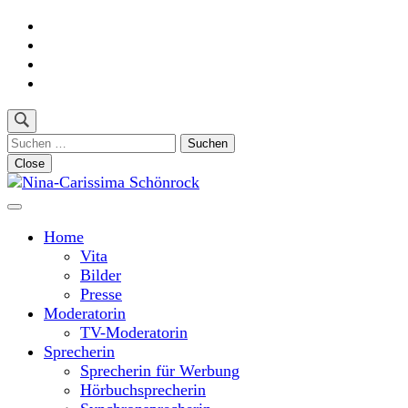
Skip
to
content
(Press
Enter)
Suchen
nach:
Close
Moderatorin und Sprecherin
Nina-Carissima Schönrock
Home
Vita
Bilder
Presse
Moderatorin
TV-Moderatorin
Sprecherin
Sprecherin für Werbung
Hörbuchsprecherin