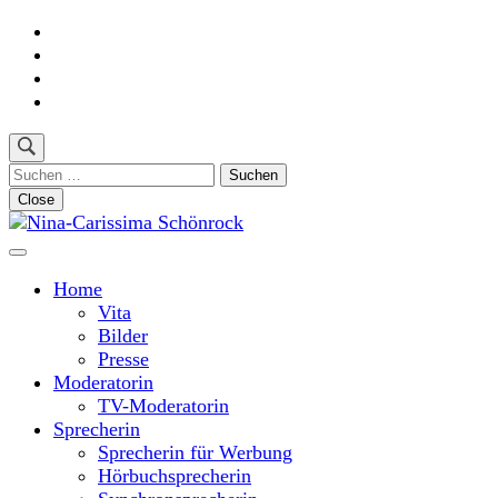
Skip
to
content
(Press
Enter)
Suchen
nach:
Close
Moderatorin und Sprecherin
Nina-Carissima Schönrock
Home
Vita
Bilder
Presse
Moderatorin
TV-Moderatorin
Sprecherin
Sprecherin für Werbung
Hörbuchsprecherin