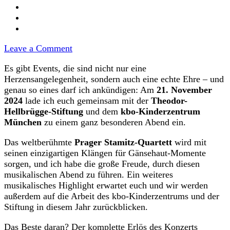
on
Leave a Comment
Moderation
Es gibt Events, die sind nicht nur eine
Benefizkonzert
Herzensangelegenheit, sondern auch eine echte Ehre – und
in
genau so eines darf ich ankündigen: Am
21. November
der
2024
lade ich euch gemeinsam mit der
Theodor-
Residenz
Hellbrügge-Stiftung
und dem
kbo-Kinderzentrum
München
München
zu einem ganz besonderen Abend ein.
Das weltberühmte
Prager Stamitz-Quartett
wird mit
seinen einzigartigen Klängen für Gänsehaut-Momente
sorgen, und ich habe die große Freude, durch diesen
musikalischen Abend zu führen. Ein weiteres
musikalisches Highlight erwartet euch und wir werden
außerdem auf die Arbeit des kbo-Kinderzentrums und der
Stiftung in diesem Jahr zurückblicken.
Das Beste daran? Der komplette Erlös des Konzerts