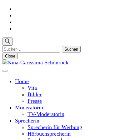
Skip
to
content
(Press
Enter)
Suchen
nach:
Close
Moderatorin und Sprecherin
Nina-Carissima Schönrock
Home
Vita
Bilder
Presse
Moderatorin
TV-Moderatorin
Sprecherin
Sprecherin für Werbung
Hörbuchsprecherin