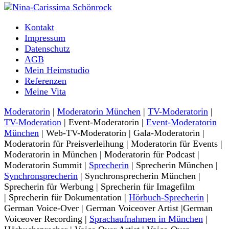
Moderatorin und Sprecherin
Kontakt
Nina-Carissima Schönrock
Impressum
Datenschutz
AGB
Mein Heimstudio
Referenzen
Meine Vita
Moderatorin
|
Moderatorin München
|
TV-Moderatorin
|
TV-Moderation
| Event-Moderatorin |
Event-Moderatorin
München
| Web-TV-Moderatorin | Gala-Moderatorin |
Moderatorin für Preisverleihung | Moderatorin für Events |
Moderatorin in München | Moderatorin für Podcast |
Moderatorin Summit |
Sprecherin
| Sprecherin München |
Synchronsprecherin
| Synchronsprecherin München |
Sprecherin für Werbung | Sprecherin für Imagefilm
| Sprecherin für Dokumentation |
Hörbuch-Sprecherin
|
German Voice-Over | German Voiceover Artist |German
Voiceover Recording |
Sprachaufnahmen in München
|