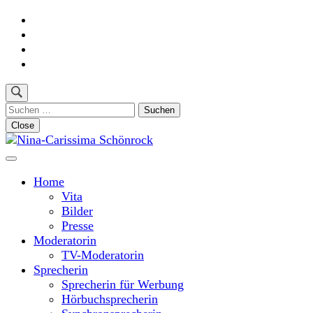
Skip
to
content
(Press
Enter)
Suchen
nach:
Close
Moderatorin und Sprecherin
Nina-Carissima Schönrock
Home
Vita
Bilder
Presse
Moderatorin
TV-Moderatorin
Sprecherin
Sprecherin für Werbung
Hörbuchsprecherin