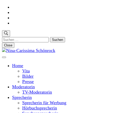
Skip
to
content
(Press
Enter)
Suchen
nach:
Close
Moderatorin und Sprecherin
Nina-Carissima Schönrock
Home
Vita
Bilder
Presse
Moderatorin
TV-Moderatorin
Sprecherin
Sprecherin für Werbung
Hörbuchsprecherin