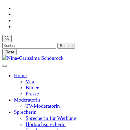
Skip
to
content
(Press
Enter)
Suchen
nach:
Close
Moderatorin und Sprecherin
Nina-Carissima Schönrock
Home
Vita
Bilder
Presse
Moderatorin
TV-Moderatorin
Sprecherin
Sprecherin für Werbung
Hörbuchsprecherin