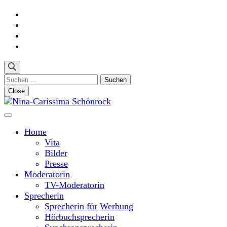
Skip
to
content
(Press
Enter)
Suchen
nach:
Close
Moderatorin und Sprecherin
Nina-Carissima Schönrock
Home
Vita
Bilder
Presse
Moderatorin
TV-Moderatorin
Sprecherin
Sprecherin für Werbung
Hörbuchsprecherin