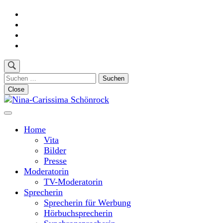
Skip
to
content
(Press
Enter)
Suchen
nach:
Close
Moderatorin und Sprecherin
Nina-Carissima Schönrock
Home
Vita
Bilder
Presse
Moderatorin
TV-Moderatorin
Sprecherin
Sprecherin für Werbung
Hörbuchsprecherin