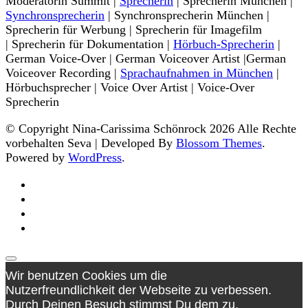
Moderatorin Summit |
Sprecherin
| Sprecherin München |
Synchronsprecherin
| Synchronsprecherin München |
Sprecherin für Werbung | Sprecherin für Imagefilm
| Sprecherin für Dokumentation |
Hörbuch-Sprecherin
|
German Voice-Over | German Voiceover Artist |German
Voiceover Recording |
Sprachaufnahmen in München
|
Hörbuchsprecher | Voice Over Artist | Voice-Over
Sprecherin
© Copyright Nina-Carissima Schönrock 2026 Alle Rechte
vorbehalten
Seva | Developed By
Blossom Themes
.
Powered by
WordPress
.
Wir benutzen Cookies um die
Nutzerfreundlichkeit der Webseite zu verbessen.
Durch Deinen Besuch stimmst Du dem zu.