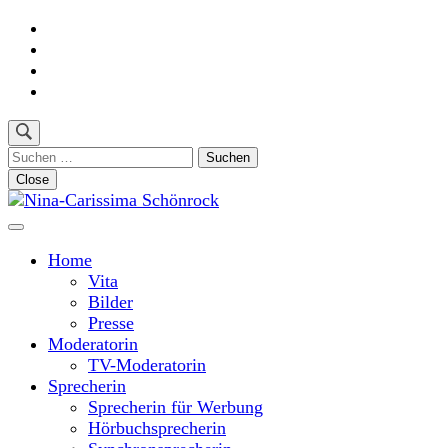
Skip
to
content
(Press
Enter)
Suchen
nach:
Close
Moderatorin und Sprecherin
Nina-Carissima Schönrock
Home
Vita
Bilder
Presse
Moderatorin
TV-Moderatorin
Sprecherin
Sprecherin für Werbung
Hörbuchsprecherin