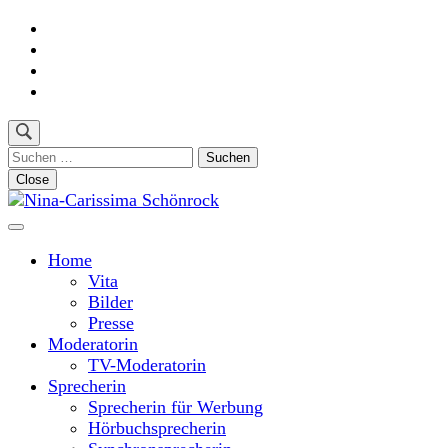
Skip
to
content
(Press
Enter)
Suchen
nach:
Close
Moderatorin und Sprecherin
Nina-Carissima Schönrock
Home
Vita
Bilder
Presse
Moderatorin
TV-Moderatorin
Sprecherin
Sprecherin für Werbung
Hörbuchsprecherin