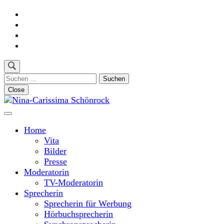
Skip
to
content
(Press
Enter)
Suchen
nach:
Close
Moderatorin und Sprecherin
Nina-Carissima Schönrock
Home
Vita
Bilder
Presse
Moderatorin
TV-Moderatorin
Sprecherin
Sprecherin für Werbung
Hörbuchsprecherin