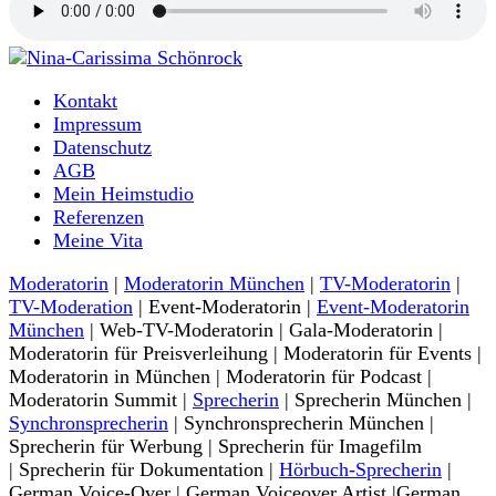
Moderatorin und Sprecherin
Kontakt
Nina-Carissima Schönrock
Impressum
Datenschutz
AGB
Mein Heimstudio
Referenzen
Meine Vita
Moderatorin
|
Moderatorin München
|
TV-Moderatorin
|
TV-Moderation
| Event-Moderatorin |
Event-Moderatorin
München
| Web-TV-Moderatorin | Gala-Moderatorin |
Moderatorin für Preisverleihung | Moderatorin für Events |
Moderatorin in München | Moderatorin für Podcast |
Moderatorin Summit |
Sprecherin
| Sprecherin München |
Synchronsprecherin
| Synchronsprecherin München |
Sprecherin für Werbung | Sprecherin für Imagefilm
| Sprecherin für Dokumentation |
Hörbuch-Sprecherin
|
German Voice-Over | German Voiceover Artist |German