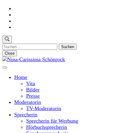
Skip
to
content
(Press
Enter)
Suchen
nach:
Close
Moderatorin und Sprecherin
Nina-Carissima Schönrock
Home
Vita
Bilder
Presse
Moderatorin
TV-Moderatorin
Sprecherin
Sprecherin für Werbung
Hörbuchsprecherin