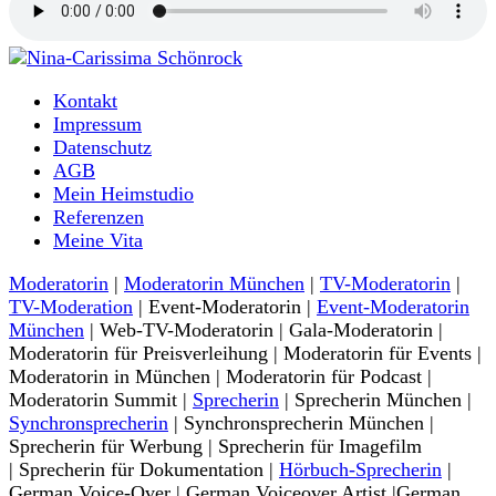
Moderatorin und Sprecherin
Kontakt
Nina-Carissima Schönrock
Impressum
Datenschutz
AGB
Mein Heimstudio
Referenzen
Meine Vita
Moderatorin
|
Moderatorin München
|
TV-Moderatorin
|
TV-Moderation
| Event-Moderatorin |
Event-Moderatorin
München
| Web-TV-Moderatorin | Gala-Moderatorin |
Moderatorin für Preisverleihung | Moderatorin für Events |
Moderatorin in München | Moderatorin für Podcast |
Moderatorin Summit |
Sprecherin
| Sprecherin München |
Synchronsprecherin
| Synchronsprecherin München |
Sprecherin für Werbung | Sprecherin für Imagefilm
| Sprecherin für Dokumentation |
Hörbuch-Sprecherin
|
German Voice-Over | German Voiceover Artist |German