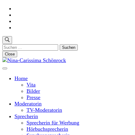
Skip
to
content
(Press
Enter)
Suchen
nach:
Close
Moderatorin und Sprecherin
Nina-Carissima Schönrock
Home
Vita
Bilder
Presse
Moderatorin
TV-Moderatorin
Sprecherin
Sprecherin für Werbung
Hörbuchsprecherin