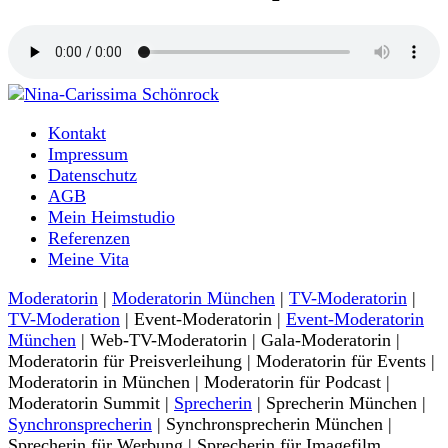
Moderatorin und Sprecherin
Kontakt
Nina-Carissima Schönrock
Impressum
Datenschutz
AGB
Mein Heimstudio
Referenzen
Meine Vita
Moderatorin
|
Moderatorin München
|
TV-Moderatorin
|
TV-Moderation
| Event-Moderatorin |
Event-Moderatorin
München
| Web-TV-Moderatorin | Gala-Moderatorin |
Moderatorin für Preisverleihung | Moderatorin für Events |
Moderatorin in München | Moderatorin für Podcast |
Moderatorin Summit |
Sprecherin
| Sprecherin München |
Synchronsprecherin
| Synchronsprecherin München |
Sprecherin für Werbung | Sprecherin für Imagefilm