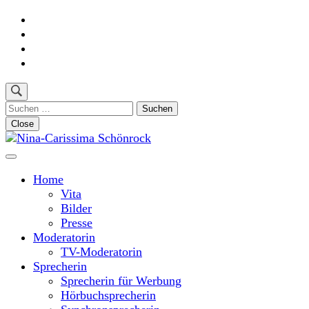
Skip
to
content
(Press
Enter)
Suchen
nach:
Close
Moderatorin und Sprecherin
Nina-Carissima Schönrock
Home
Vita
Bilder
Presse
Moderatorin
TV-Moderatorin
Sprecherin
Sprecherin für Werbung
Hörbuchsprecherin