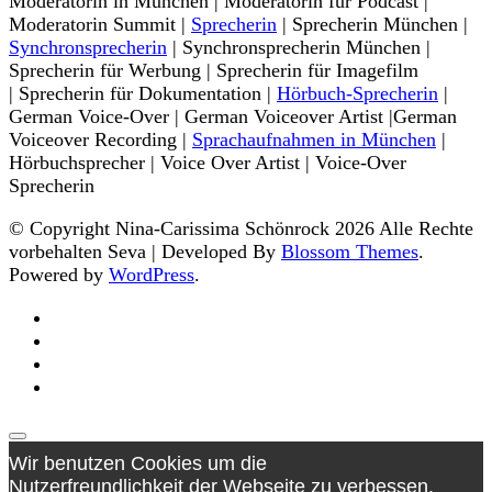
Moderatorin in München | Moderatorin für Podcast |
Moderatorin Summit |
Sprecherin
| Sprecherin München |
Synchronsprecherin
| Synchronsprecherin München |
Sprecherin für Werbung | Sprecherin für Imagefilm
| Sprecherin für Dokumentation |
Hörbuch-Sprecherin
|
German Voice-Over | German Voiceover Artist |German
Voiceover Recording |
Sprachaufnahmen in München
|
Hörbuchsprecher | Voice Over Artist | Voice-Over
Sprecherin
© Copyright Nina-Carissima Schönrock 2026 Alle Rechte
vorbehalten
Seva | Developed By
Blossom Themes
.
Powered by
WordPress
.
Wir benutzen Cookies um die
Nutzerfreundlichkeit der Webseite zu verbessen.