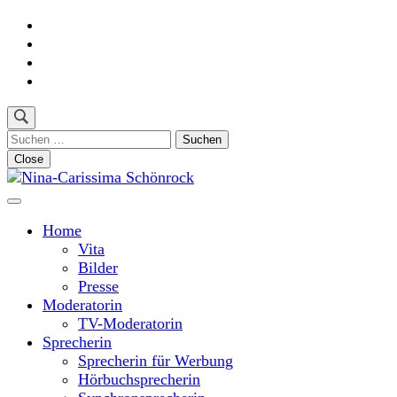
Skip
to
content
(Press
Enter)
Suchen
nach:
Close
Moderatorin und Sprecherin
Nina-Carissima Schönrock
Home
Vita
Bilder
Presse
Moderatorin
TV-Moderatorin
Sprecherin
Sprecherin für Werbung
Hörbuchsprecherin