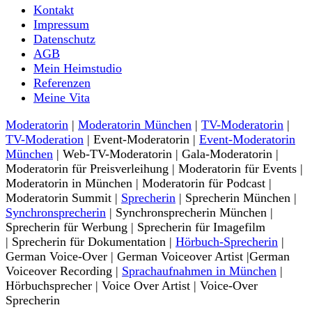
Moderatorin und Sprecherin
Kontakt
Nina-Carissima Schönrock
Impressum
Datenschutz
AGB
Mein Heimstudio
Referenzen
Meine Vita
Moderatorin
|
Moderatorin München
|
TV-Moderatorin
|
TV-Moderation
| Event-Moderatorin |
Event-Moderatorin
München
| Web-TV-Moderatorin | Gala-Moderatorin |
Moderatorin für Preisverleihung | Moderatorin für Events |
Moderatorin in München | Moderatorin für Podcast |
Moderatorin Summit |
Sprecherin
| Sprecherin München |
Synchronsprecherin
| Synchronsprecherin München |
Sprecherin für Werbung | Sprecherin für Imagefilm
| Sprecherin für Dokumentation |
Hörbuch-Sprecherin
|
German Voice-Over | German Voiceover Artist |German
Voiceover Recording |
Sprachaufnahmen in München
|
Hörbuchsprecher | Voice Over Artist | Voice-Over
Sprecherin