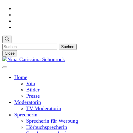
Skip
to
content
(Press
Enter)
Suchen
nach:
Close
Moderatorin und Sprecherin
Nina-Carissima Schönrock
Home
Vita
Bilder
Presse
Moderatorin
TV-Moderatorin
Sprecherin
Sprecherin für Werbung
Hörbuchsprecherin