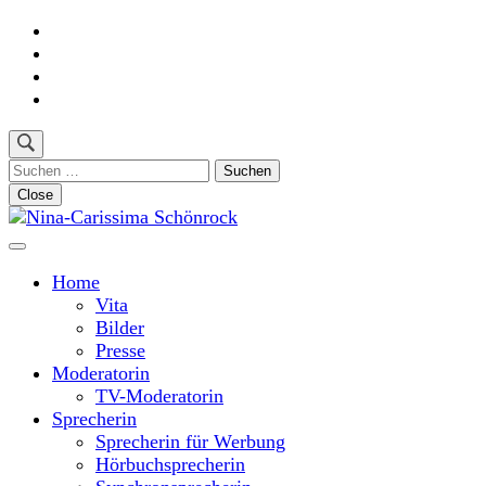
Skip
to
content
(Press
Enter)
Suchen
nach:
Close
Moderatorin und Sprecherin
Nina-Carissima Schönrock
Home
Vita
Bilder
Presse
Moderatorin
TV-Moderatorin
Sprecherin
Sprecherin für Werbung
Hörbuchsprecherin