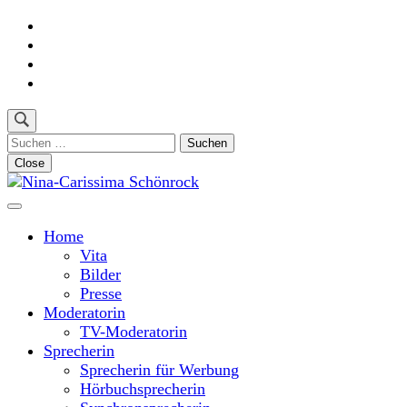
Skip
to
content
(Press
Enter)
Suchen
nach:
Close
Moderatorin und Sprecherin
Nina-Carissima Schönrock
Home
Vita
Bilder
Presse
Moderatorin
TV-Moderatorin
Sprecherin
Sprecherin für Werbung
Hörbuchsprecherin