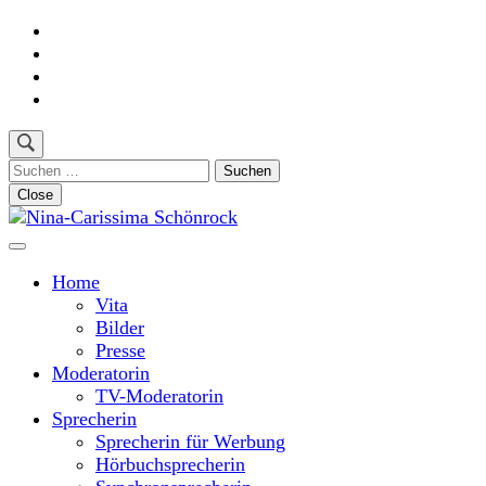
Skip
to
content
(Press
Enter)
Suchen
nach:
Close
Moderatorin und Sprecherin
Nina-Carissima Schönrock
Home
Vita
Bilder
Presse
Moderatorin
TV-Moderatorin
Sprecherin
Sprecherin für Werbung
Hörbuchsprecherin