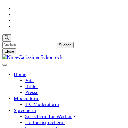
Skip
to
content
(Press
Enter)
Suchen
nach:
Close
Moderatorin und Sprecherin
Nina-Carissima Schönrock
Home
Vita
Bilder
Presse
Moderatorin
TV-Moderatorin
Sprecherin
Sprecherin für Werbung
Hörbuchsprecherin