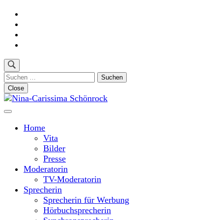
Skip
to
content
(Press
Enter)
Suchen
nach:
Close
Moderatorin und Sprecherin
Nina-Carissima Schönrock
Home
Vita
Bilder
Presse
Moderatorin
TV-Moderatorin
Sprecherin
Sprecherin für Werbung
Hörbuchsprecherin