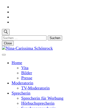
Skip
to
content
(Press
Enter)
Suchen
nach:
Close
Moderatorin und Sprecherin
Nina-Carissima Schönrock
Home
Vita
Bilder
Presse
Moderatorin
TV-Moderatorin
Sprecherin
Sprecherin für Werbung
Hörbuchsprecherin