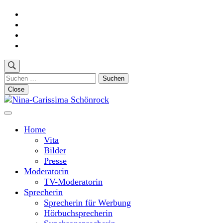
Skip
to
content
(Press
Enter)
Suchen
nach:
Close
Moderatorin und Sprecherin
Nina-Carissima Schönrock
Home
Vita
Bilder
Presse
Moderatorin
TV-Moderatorin
Sprecherin
Sprecherin für Werbung
Hörbuchsprecherin