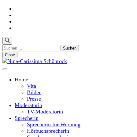
Skip
to
content
(Press
Enter)
Suchen
nach:
Close
Moderatorin und Sprecherin
Nina-Carissima Schönrock
Home
Vita
Bilder
Presse
Moderatorin
TV-Moderatorin
Sprecherin
Sprecherin für Werbung
Hörbuchsprecherin