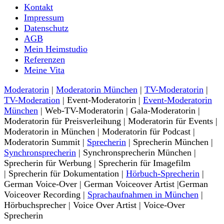
Moderatorin und Sprecherin
Kontakt
Nina-Carissima Schönrock
Impressum
Datenschutz
AGB
Mein Heimstudio
Referenzen
Meine Vita
Moderatorin
|
Moderatorin München
|
TV-Moderatorin
|
TV-Moderation
| Event-Moderatorin |
Event-Moderatorin
München
| Web-TV-Moderatorin | Gala-Moderatorin |
Moderatorin für Preisverleihung | Moderatorin für Events |
Moderatorin in München | Moderatorin für Podcast |
Moderatorin Summit |
Sprecherin
| Sprecherin München |
Synchronsprecherin
| Synchronsprecherin München |
Sprecherin für Werbung | Sprecherin für Imagefilm
| Sprecherin für Dokumentation |
Hörbuch-Sprecherin
|
German Voice-Over | German Voiceover Artist |German
Voiceover Recording |
Sprachaufnahmen in München
|
Hörbuchsprecher | Voice Over Artist | Voice-Over
Sprecherin