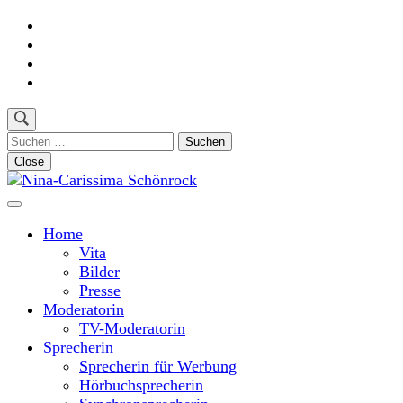
Skip
to
content
(Press
Enter)
Suchen
nach:
Close
Moderatorin und Sprecherin
Nina-Carissima Schönrock
Home
Vita
Bilder
Presse
Moderatorin
TV-Moderatorin
Sprecherin
Sprecherin für Werbung
Hörbuchsprecherin