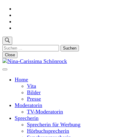
Skip
to
content
(Press
Enter)
Suchen
nach:
Close
Moderatorin und Sprecherin
Nina-Carissima Schönrock
Home
Vita
Bilder
Presse
Moderatorin
TV-Moderatorin
Sprecherin
Sprecherin für Werbung
Hörbuchsprecherin