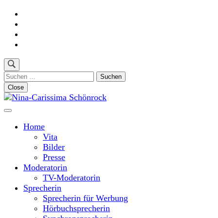
Skip
to
content
(Press
Enter)
Suchen
nach:
Close
Moderatorin und Sprecherin
Nina-Carissima Schönrock
Home
Vita
Bilder
Presse
Moderatorin
TV-Moderatorin
Sprecherin
Sprecherin für Werbung
Hörbuchsprecherin