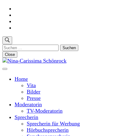
Skip
to
content
(Press
Enter)
Suchen
nach:
Close
Moderatorin und Sprecherin
Nina-Carissima Schönrock
Home
Vita
Bilder
Presse
Moderatorin
TV-Moderatorin
Sprecherin
Sprecherin für Werbung
Hörbuchsprecherin