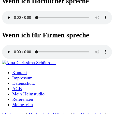
Wenn ich Hörbücher spreche
Wenn ich für Firmen spreche
Moderatorin und Sprecherin
Kontakt
Nina-Carissima Schönrock
Impressum
Datenschutz
AGB
Mein Heimstudio
Referenzen
Meine Vita