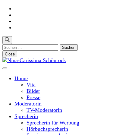
Skip
to
content
(Press
Enter)
Suchen
nach:
Close
Moderatorin und Sprecherin
Nina-Carissima Schönrock
Home
Vita
Bilder
Presse
Moderatorin
TV-Moderatorin
Sprecherin
Sprecherin für Werbung
Hörbuchsprecherin