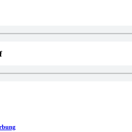
f
rbung