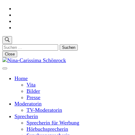
Skip
to
content
(Press
Enter)
Suchen
nach:
Close
Moderatorin und Sprecherin
Nina-Carissima Schönrock
Home
Vita
Bilder
Presse
Moderatorin
TV-Moderatorin
Sprecherin
Sprecherin für Werbung
Hörbuchsprecherin