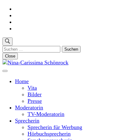
Skip
to
content
(Press
Enter)
Suchen
nach:
Close
Moderatorin und Sprecherin
Nina-Carissima Schönrock
Home
Vita
Bilder
Presse
Moderatorin
TV-Moderatorin
Sprecherin
Sprecherin für Werbung
Hörbuchsprecherin