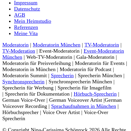
Nina-Carissima Schönrock
Impressum
Datenschutz
AGB
Mein Heimstudio
Referenzen
Meine Vita
Moderatorin
|
Moderatorin München
|
TV-Moderatorin
|
TV-Moderation
| Event-Moderatorin |
Event-Moderatorin
München
| Web-TV-Moderatorin | Gala-Moderatorin |
Moderatorin für Preisverleihung | Moderatorin für Events |
Moderatorin in München | Moderatorin für Podcast |
Moderatorin Summit |
Sprecherin
| Sprecherin München |
Synchronsprecherin
| Synchronsprecherin München |
Sprecherin für Werbung | Sprecherin für Imagefilm
| Sprecherin für Dokumentation |
Hörbuch-Sprecherin
|
German Voice-Over | German Voiceover Artist |German
Voiceover Recording |
Sprachaufnahmen in München
|
Hörbuchsprecher | Voice Over Artist | Voice-Over
Sprecherin
© Copyright Nina-Carissima Schönrock 2026 Alle Rechte