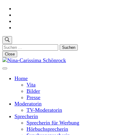
Skip
to
content
(Press
Enter)
Suchen
nach:
Close
Moderatorin und Sprecherin
Nina-Carissima Schönrock
Home
Vita
Bilder
Presse
Moderatorin
TV-Moderatorin
Sprecherin
Sprecherin für Werbung
Hörbuchsprecherin