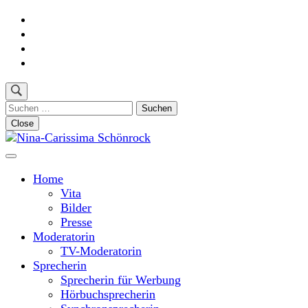
Skip
to
content
(Press
Enter)
Suchen
nach:
Close
Moderatorin und Sprecherin
Nina-Carissima Schönrock
Home
Vita
Bilder
Presse
Moderatorin
TV-Moderatorin
Sprecherin
Sprecherin für Werbung
Hörbuchsprecherin