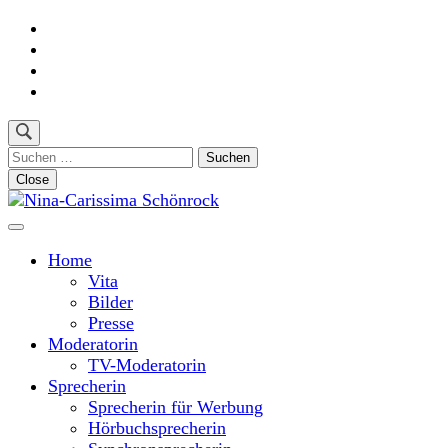
Skip
to
content
(Press
Enter)
Suchen
nach:
Close
Moderatorin und Sprecherin
Nina-Carissima Schönrock
Home
Vita
Bilder
Presse
Moderatorin
TV-Moderatorin
Sprecherin
Sprecherin für Werbung
Hörbuchsprecherin