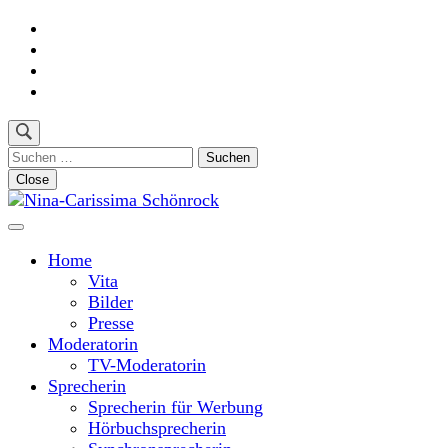
Skip
to
content
(Press
Enter)
Suchen
nach:
Close
Moderatorin und Sprecherin
Nina-Carissima Schönrock
Home
Vita
Bilder
Presse
Moderatorin
TV-Moderatorin
Sprecherin
Sprecherin für Werbung
Hörbuchsprecherin