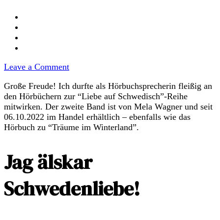
on
Leave a Comment
Hörbuch
Große Freude! Ich durfte als Hörbuchsprecherin fleißig an
zu
den Hörbüchern zur “Liebe auf Schwedisch”-Reihe
“Träume
mitwirken. Der zweite Band ist von Mela Wagner und seit
im
06.10.2022 im Handel erhältlich – ebenfalls wie das
Winterland”
Hörbuch zu “Träume im Winterland”.
von
Mela
Wagner
Jag älskar
ist
raus!
Schwedenliebe!