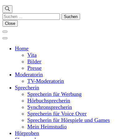
Suchen
nach:
Close
Home
Vita
Bilder
Presse
Moderatorin
TV-Moderatorin
Sprecherin
Sprecherin für Werbung
Hörbuchsprecherin
Synchronsprecherin
Sprecherin für Voice Over
Sprecherin für Hörspiele und Games
Mein Heimstudio
Hörproben