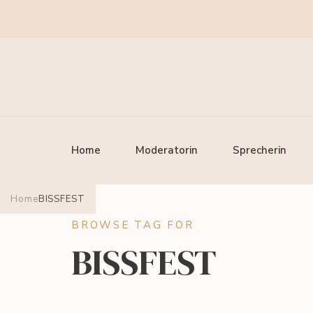
Nina-Carissima Schönroc
Moderatorin und Sprecherin
Home
Moderatorin
Sprecherin
Home
BISSFEST
BROWSE TAG FOR
BISSFEST