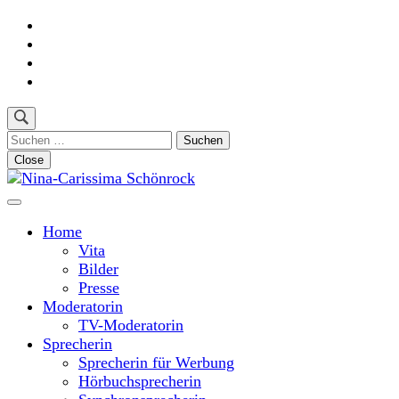
Skip
to
content
(Press
Enter)
Suchen
nach:
Close
Moderatorin und Sprecherin
Nina-Carissima Schönrock
Home
Vita
Bilder
Presse
Moderatorin
TV-Moderatorin
Sprecherin
Sprecherin für Werbung
Hörbuchsprecherin