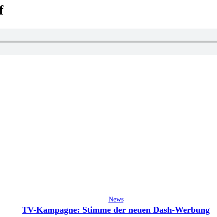
f
News
TV-Kampagne: Stimme der neuen Dash-Werbung