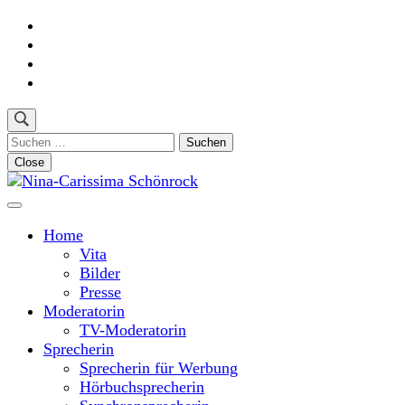
Skip
to
content
(Press
Enter)
Suchen
nach:
Close
Moderatorin und Sprecherin
Nina-Carissima Schönrock
Home
Vita
Bilder
Presse
Moderatorin
TV-Moderatorin
Sprecherin
Sprecherin für Werbung
Hörbuchsprecherin