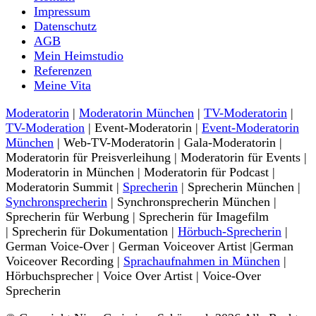
Nina-Carissima Schönrock
Impressum
Datenschutz
AGB
Mein Heimstudio
Referenzen
Meine Vita
Moderatorin
|
Moderatorin München
|
TV-Moderatorin
|
TV-Moderation
| Event-Moderatorin |
Event-Moderatorin
München
| Web-TV-Moderatorin | Gala-Moderatorin |
Moderatorin für Preisverleihung | Moderatorin für Events |
Moderatorin in München | Moderatorin für Podcast |
Moderatorin Summit |
Sprecherin
| Sprecherin München |
Synchronsprecherin
| Synchronsprecherin München |
Sprecherin für Werbung | Sprecherin für Imagefilm
| Sprecherin für Dokumentation |
Hörbuch-Sprecherin
|
German Voice-Over | German Voiceover Artist |German
Voiceover Recording |
Sprachaufnahmen in München
|
Hörbuchsprecher | Voice Over Artist | Voice-Over
Sprecherin