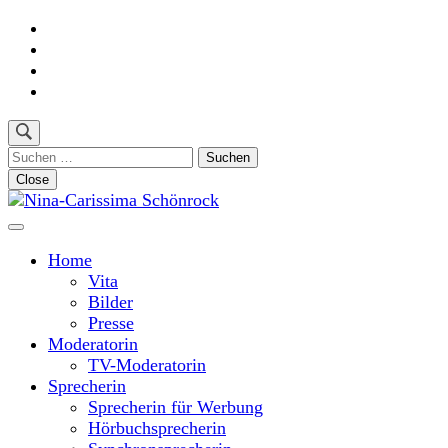
Skip
to
content
(Press
Enter)
Suchen
nach:
Close
Moderatorin und Sprecherin
Nina-Carissima Schönrock
Home
Vita
Bilder
Presse
Moderatorin
TV-Moderatorin
Sprecherin
Sprecherin für Werbung
Hörbuchsprecherin