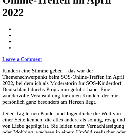
Online-Treffen im April
2022
on
Leave a Comment
Moderatorin
Kindern eine Stimme geben – das war der
von
Themenschwerpunkt beim SOS-Online-Treffen im April
SOS-
2022, bei dem ich als Moderatorin für SOS-Kinderdorf
Kinderdorf
Deutschland durchs Programm geführt habe. Eine
beim
wundervolle Veranstaltung für einen Kunden, der mir
SOS-
persönlich ganz besonders am Herzen liegt.
Online-
Treffen
Jeden Tag lernen Kinder und Jugendliche die Welt von
im
einer Seite kennen, die alles andere als sonnig, rosig und
April
von Liebe geprägt ist. Sie leiden unter Vernachlässigung
2022
oder Mobbing, wachsen in einem Umfeld seelischer oder