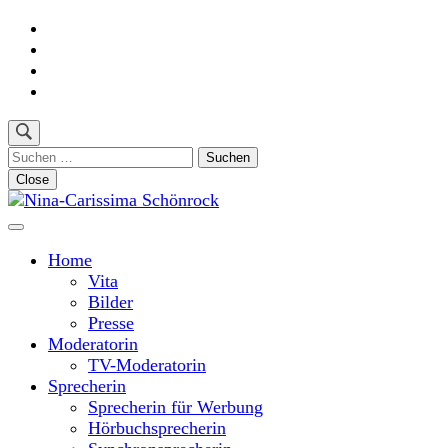
Skip
to
content
(Press
Enter)
Suchen
nach:
Close
Moderatorin und Sprecherin
Nina-Carissima Schönrock
Home
Vita
Bilder
Presse
Moderatorin
TV-Moderatorin
Sprecherin
Sprecherin für Werbung
Hörbuchsprecherin