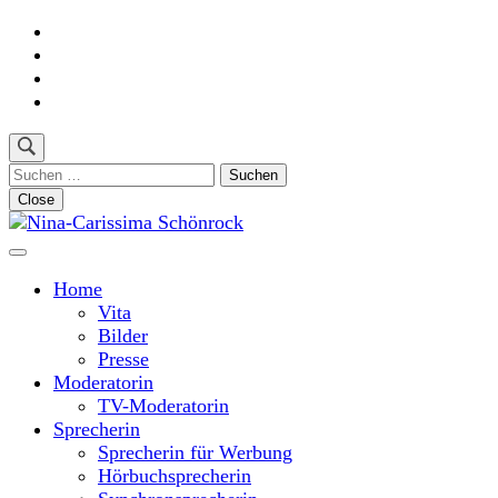
Skip
to
content
(Press
Enter)
Suchen
nach:
Close
Moderatorin und Sprecherin
Nina-Carissima Schönrock
Home
Vita
Bilder
Presse
Moderatorin
TV-Moderatorin
Sprecherin
Sprecherin für Werbung
Hörbuchsprecherin