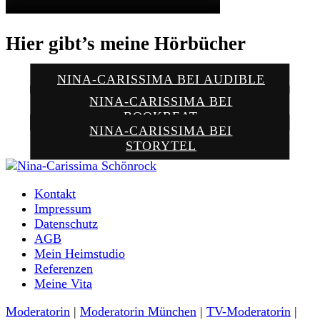
Hier gibt’s meine Hörbücher
NINA-CARISSIMA BEI AUDIBLE
NINA-CARISSIMA BEI
BOOKBEAT
NINA-CARISSIMA BEI
STORYTEL
Moderatorin und Sprecherin
Kontakt
Nina-Carissima Schönrock
Impressum
Datenschutz
AGB
Mein Heimstudio
Referenzen
Meine Vita
Moderatorin
|
Moderatorin München
|
TV-Moderatorin
|