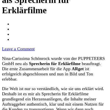
als Sprecherin für
Erklärfilme
on
Leave a Comment
PUPPETEERS
Nina-Carissima Schönrock wurde von der PUPPETEERS
setzt
GmbH neu als
Sprecherin für Erklärfilme
beauftragt.
auf
Die erste Zusammenarbeit für die App
ARget
ist
Nina-
erfolgreich abgeschlossen und nun in Bild und Ton
Carissima
erlebbar.
Schönrock
als
Die Welt ist nur so verständlich, wie sie uns erklärt wird.
Sprecherin
Deshalb ist es mir als Sprecherin für Erklärfilme
für
grundlegend ein Herzensanliegen, die Inhalte meiner
Erklärfilme
Auftraggeber authentisch, klar und mit einem Nutzen für
die Kunden zu transportieren. Wenn wir dann noch