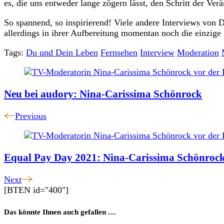
es, die uns entweder lange zögern lässt, den Schritt der Ve
So spannend, so inspirierend! Viele andere Interviews v
allerdings in ihrer Aufbereitung momentan noch die einzige i
Tags:
Du und Dein Leben
Fernsehen
Interview
Moderation
Post
Navigation
Neu bei audory: Nina-Carissima Schönrock
Previous
Equal Pay Day 2021: Nina-Carissima Schönrock
Next
[BTEN id="400"]
Das könnte Ihnen auch gefallen ....