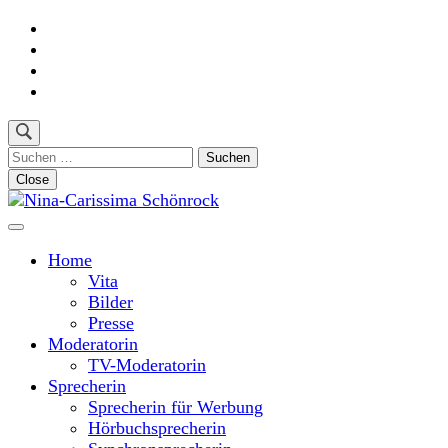
Skip
to
content
(Press
Enter)
Suchen
nach:
Close
Moderatorin und Sprecherin
Nina-Carissima Schönrock
Home
Vita
Bilder
Presse
Moderatorin
TV-Moderatorin
Sprecherin
Sprecherin für Werbung
Hörbuchsprecherin