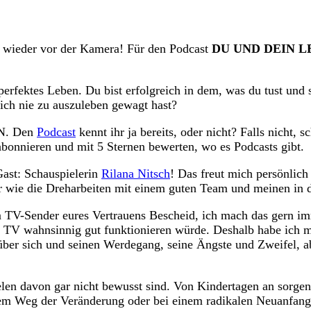
h wieder vor der Kamera! Für den Podcast
DU UND DEIN L
perfektes Leben. Du bist erfolgreich in dem, was du tust und s
dich nie zu auszuleben gewagt hast?
EN. Den
Podcast
kennt ihr ja bereits, oder nicht? Falls nicht, 
 abonnieren und mit 5 Sternen bewerten, wo es Podcasts gibt.
Gast: Schauspielerin
Rilana Nitsch
! Das freut mich persönlic
r wie die Dreharbeiten mit einem guten Team und meinen in d
 TV-Sender eures Vertrauens Bescheid, ich mach das gern im
TV wahnsinnig gut funktionieren würde. Deshalb habe ich me
 über sich und seinen Werdegang, seine Ängste und Zweifel,
ielen davon gar nicht bewusst sind. Von Kindertagen an sorge
dem Weg der Veränderung oder bei einem radikalen Neuanfang 