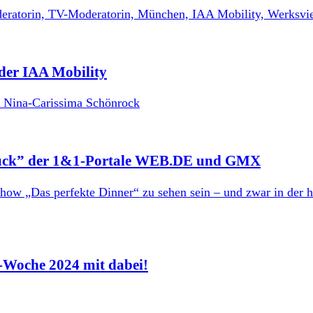
der IAA Mobility
Glück” der 1&1-Portale WEB.DE und GMX
n-Woche 2024 mit dabei!