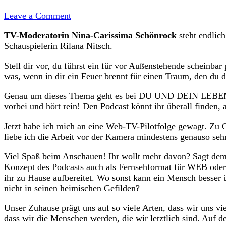
on
Leave a Comment
TV-
TV-Moderatorin Nina-Carissima Schönrock
steht endlic
Moderatorin
Schauspielerin Rilana Nitsch.
Nina-
Carissima
Stell dir vor, du führst ein für vor Außenstehende scheinbar 
Schönrock
was, wenn in dir ein Feuer brennt für einen Traum, den du 
vor
der
Genau um dieses Thema geht es bei DU UND DEIN LEB
Kamera
vorbei und hört rein! Den Podcast könnt ihr überall finden,
für
Du
Jetzt habe ich mich an eine Web-TV-Pilotfolge gewagt. Zu 
und
liebe ich die Arbeit vor der Kamera mindestens genauso seh
Dein
Leben
Viel Spaß beim Anschauen! Ihr wollt mehr davon? Sagt dem
Konzept des Podcasts auch als Fernsehformat für WEB oder 
ihr zu Hause aufbereitet. Wo sonst kann ein Mensch besser
nicht in seinen heimischen Gefilden?
Unser Zuhause prägt uns auf so viele Arten, dass wir uns v
dass wir die Menschen werden, die wir letztlich sind. Auf 