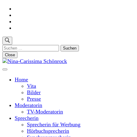
Skip
to
content
(Press
Enter)
Suchen
nach:
Close
Moderatorin und Sprecherin
Nina-Carissima Schönrock
Home
Vita
Bilder
Presse
Moderatorin
TV-Moderatorin
Sprecherin
Sprecherin für Werbung
Hörbuchsprecherin