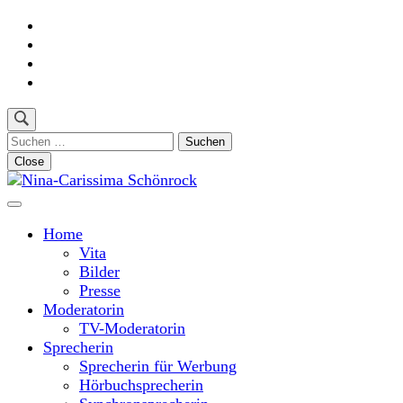
Skip
to
content
(Press
Enter)
Suchen
nach:
Close
Moderatorin und Sprecherin
Nina-Carissima Schönrock
Home
Vita
Bilder
Presse
Moderatorin
TV-Moderatorin
Sprecherin
Sprecherin für Werbung
Hörbuchsprecherin