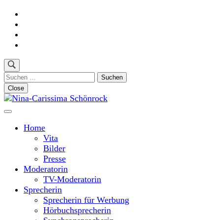
Skip
to
content
(Press
Enter)
Suchen
nach:
Close
Moderatorin und Sprecherin
Nina-Carissima Schönrock
Home
Vita
Bilder
Presse
Moderatorin
TV-Moderatorin
Sprecherin
Sprecherin für Werbung
Hörbuchsprecherin