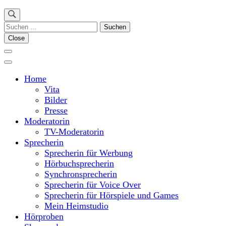
Suchen
nach:
Close
Home
Vita
Bilder
Presse
Moderatorin
TV-Moderatorin
Sprecherin
Sprecherin für Werbung
Hörbuchsprecherin
Synchronsprecherin
Sprecherin für Voice Over
Sprecherin für Hörspiele und Games
Mein Heimstudio
Hörproben