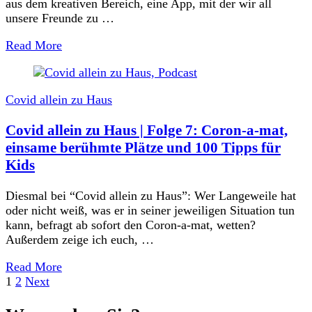
aus dem kreativen Bereich, eine App, mit der wir all
unsere Freunde zu …
Read More
Covid allein zu Haus
Covid allein zu Haus | Folge 7: Coron-a-mat,
einsame berühmte Plätze und 100 Tipps für
Kids
Diesmal bei “Covid allein zu Haus”: Wer Langeweile hat
oder nicht weiß, was er in seiner jeweiligen Situation tun
kann, befragt ab sofort den Coron-a-mat, wetten?
Außerdem zeige ich euch, …
Read More
Seitennummerierung
Page
Page
1
2
Next
der